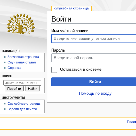
служебная страница
Войти
Перейти
Перейти
Имя учётной записи
к
к
навигации
поиску
Пароль
навигация
Заглавная страница
Случайная статья
Справка
Оставаться в системе
поиск
Войти
Помощь по входу
инструменты
Служебные страницы
Версия для печати
Полит