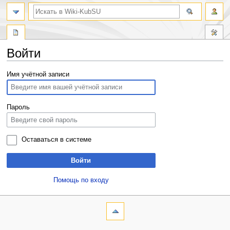
Войти
Перейти
Перейти
Имя учётной записи
к
к
навигации
поиску
Пароль
Оставаться в системе
Войти
Помощь по входу