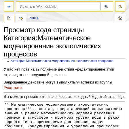
ещё
Просмотр кода страницы
Категория:Матемaтическое
моделирование экологических
процессов
←
Категория:Матемaтическое моделирование экологических процессов
Перейти
Перейти
У вас нет прав на выполнение действия «редактирование этой
к
к
страницы» по следующей причине:
навигации
поиску
Запрошенное действие могут выполнять участники из группы
Участники
.
Вы можете просмотреть и скопировать исходный код этой страницы.