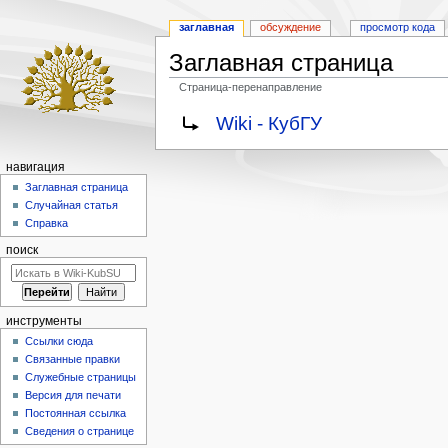
заглавная
обсуждение
просмотр кода
Заглавная страница
Страница-перенаправление
Перейти
Перейти
Перенаправление на:
Wiki - КубГУ
к
к
навигации
поиску
навигация
Заглавная страница
Случайная статья
Справка
поиск
инструменты
Ссылки сюда
Связанные правки
Служебные страницы
Версия для печати
Постоянная ссылка
Сведения о странице